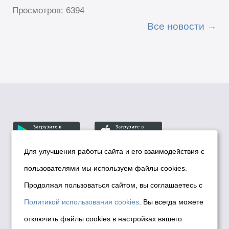
Просмотров: 6394
Все новости
Для улучшения работы сайта и его взаимодействия с
пользователями мы используем файлы cookies.
© Департамент информационной политики мэрии
города Новосибирска, 2026
Продолжая пользоваться сайтом, вы соглашаетесь с
Политика использования Cookies
Политикой использования cookies
. Вы всегда можете
Политика по обработке персональных
отключить файлы cookies в настройках вашего
данных в информационных системах