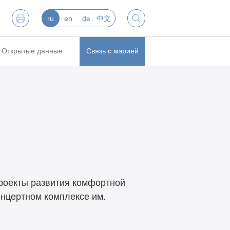
ru
en
de
中文
Открытые данные
Связь с мэрией
роекты развития комфортной
онцертном комплексе им.