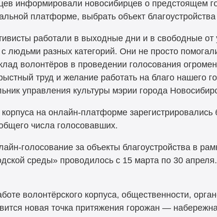
цев информировали новосибирцев о предстоящем г
альной платформе, выбрать объект благоустройства 
ивисты работали в выходные дни и в свободные от 
с людьми разных категорий. Они не просто помогали
клад волонтёров в проведении голосования огромен,
орыстный труд и желание работать на благо нашего г
ьник управления культуры мэрии города Новосибир
 корпуса на онлайн-платформе зарегистрировались б
общего числа голосовавших.
лайн-голосование за объекты благоустройства в ра
ской среды» проводилось с 15 марта по 30 апреля.
боте волонтёрского корпуса, общественности, орган
вится новая точка притяжения горожан — набережна