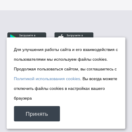
Для улучшения работы сайта и его взаимодействия с
пользователями мы используем файлы cookies.
© Департамент информационной политики мэрии
города Новосибирска, 2026
Продолжая пользоваться сайтом, вы соглашаетесь с
Политика использования Cookies
Политикой использования cookies
. Вы всегда можете
Политика по обработке персональных
отключить файлы cookies в настройках вашего
данных в информационных системах
браузера
мэрии города Новосибирска
Техническая поддержка сайта -
Принять
malinchukvl@mail.ru