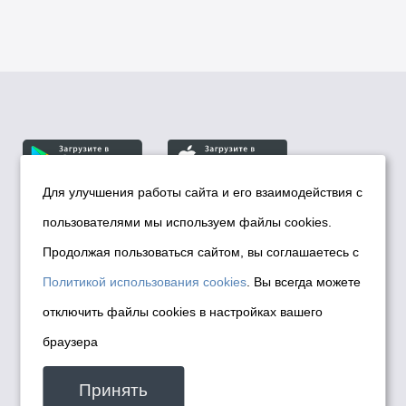
Для улучшения работы сайта и его взаимодействия с
пользователями мы используем файлы cookies.
© Департамент информационной политики мэрии
города Новосибирска, 2026
Продолжая пользоваться сайтом, вы соглашаетесь с
Политика использования Cookies
Политикой использования cookies
. Вы всегда можете
Политика по обработке персональных
отключить файлы cookies в настройках вашего
данных в информационных системах
браузера
мэрии города Новосибирска
Техническая поддержка сайта -
Принять
malinchukvl@mail.ru