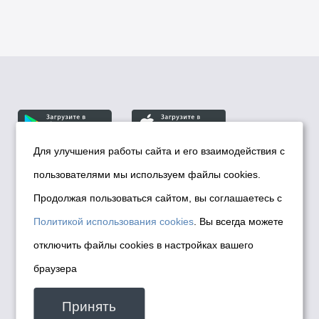
Для улучшения работы сайта и его взаимодействия с
пользователями мы используем файлы cookies.
© Департамент информационной политики мэрии
города Новосибирска, 2026
Продолжая пользоваться сайтом, вы соглашаетесь с
Политика использования Cookies
Политикой использования cookies
. Вы всегда можете
Политика по обработке персональных
отключить файлы cookies в настройках вашего
данных в информационных системах
браузера
мэрии города Новосибирска
Техническая поддержка сайта -
Принять
malinchukvl@mail.ru