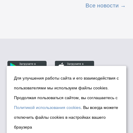
Все новости
Для улучшения работы сайта и его взаимодействия с
пользователями мы используем файлы cookies.
© Департамент информационной политики мэрии
города Новосибирска, 2026
Продолжая пользоваться сайтом, вы соглашаетесь с
Политика использования Cookies
Политикой использования cookies
. Вы всегда можете
Политика по обработке персональных
отключить файлы cookies в настройках вашего
данных в информационных системах
браузера
мэрии города Новосибирска