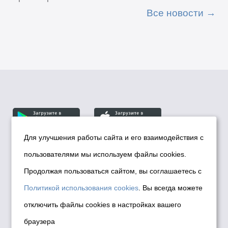
Все новости
Для улучшения работы сайта и его взаимодействия с
пользователями мы используем файлы cookies.
© Департамент информационной политики мэрии
города Новосибирска, 2026
Продолжая пользоваться сайтом, вы соглашаетесь с
Политика использования Cookies
Политикой использования cookies
. Вы всегда можете
Политика по обработке персональных
отключить файлы cookies в настройках вашего
данных в информационных системах
браузера
мэрии города Новосибирска