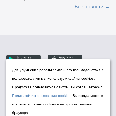
Все новости
Для улучшения работы сайта и его взаимодействия с
пользователями мы используем файлы cookies.
© Департамент информационной политики мэрии
города Новосибирска, 2026
Продолжая пользоваться сайтом, вы соглашаетесь с
Политика использования Cookies
Политикой использования cookies
. Вы всегда можете
Политика по обработке персональных
отключить файлы cookies в настройках вашего
данных в информационных системах
браузера
мэрии города Новосибирска