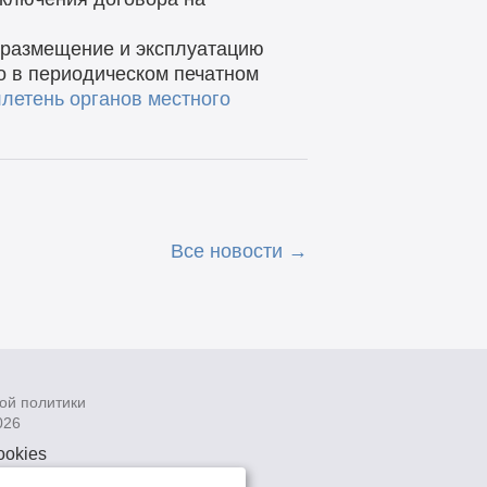
а размещение и эксплуатацию
о в периодическом печатном
летень органов местного
Все новости
ой политики
026
ookies
рсональных