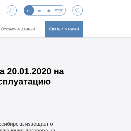
ru
en
de
中文
Открытые данные
Связь с мэрией
 20.01.2020 на
ксплуатацию
осибирска извещает о
аключения договора на