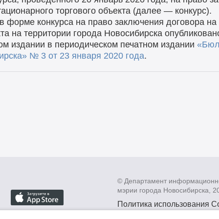
ационарного торгового объекта (далее — конкурс).
 в форме конкурса на право заключения договора н
кта на территории города Новосибирска опубликован
ом издании в периодическом печатном издании
«Бюл
бирска» №
3
от
23
января
2020
года
.
© Департамент информационн
мэрии города Новосибирска, 2
Политика использования C
Политика по обработке пе