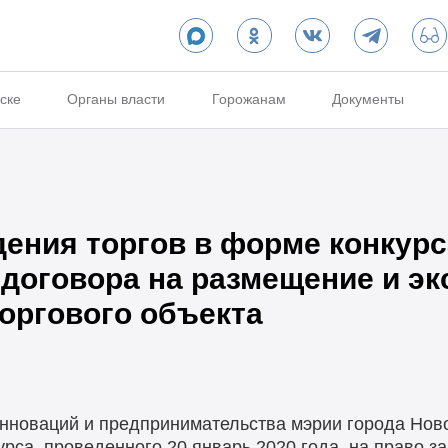
ске
Органы власти
Горожанам
Документы
ения торгов в форме конкурса
 договора на размещение и э
оргового объекта
нноваций и предпринимательства мэрии города Нов
урса, проведенного 20 январь 2020 года, на право з