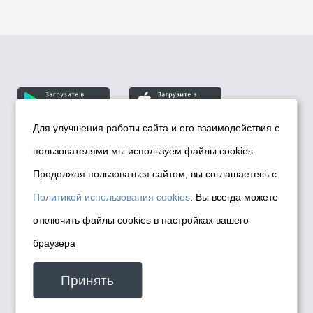
Для улучшения работы сайта и его взаимодействия с
пользователями мы используем файлы cookies.
© Департамент информационной политики мэрии
города Новосибирска, 2026
Продолжая пользоваться сайтом, вы соглашаетесь с
Политика использования Cookies
Политикой использования cookies
. Вы всегда можете
Политика по обработке персональных
отключить файлы cookies в настройках вашего
данных в информационных системах
браузера
мэрии города Новосибирска
Техническая поддержка сайта -
Принять
malinchukvl@mail.ru