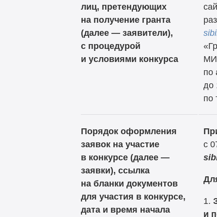
лиц, претендующих
сай
на получение гранта
раз
(далее — заявители),
sib
с процедурой
«Гр
и условиями конкурса
МИ
по 
до 
по
Порядок оформления
Пр
заявок на участие
с 0
в конкурсе (далее —
sib
заявки), ссылка
Дл
на бланки документов
для участия в конкурсе,
1.
дата и время начала
и 