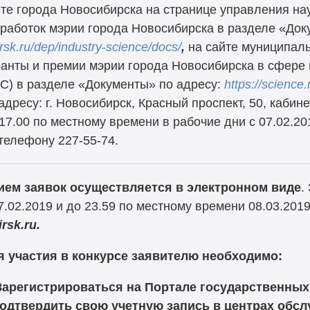
те города Новосибирска на странице управления на
работок мэрии города Новосибирска в разделе «Док
irsk.ru/dep/industry-science/docs/
,
на сайте муниципал
анты и премии мэрии города Новосибирска в сфере 
С) в разделе «Документы» по адресу:
https://science.
адресу: г. Новосибирск, Красный проспект, 50, кабинет
17.00 по местному времени в рабочие дни с 07.02.20
 телефону
227-55-74.
ием заявок осуществляется в электронном виде
.
7.02.2019 и до 23.59 по местному времени 08.03.2019
irsk.ru.
я участия в конкурсе заявителю необходимо:
Зарегистрироваться на Портале государственных
подтвердить свою учетную запись в центрах обс