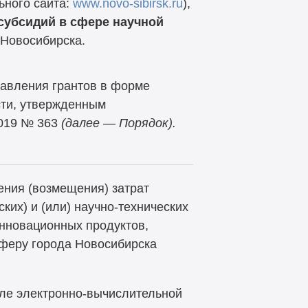
ьного сайта:
www.novo-sibirsk.ru
),
 субсидий в сфере научной
 Новосибирска.
тавления грантов в форме
сти, утвержденным
2019 № 363
(далее — Порядок).
ения (возмещения) затрат
ких) и (или) научно-технических
 инновационных продуктов,
сферу города Новосибирска
сле электронно-вычислительной