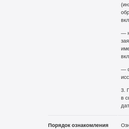
(и
обр
вк
— 
зая
име
вк
— 
исс
3. 
в с
дат
Порядок ознакомления
Оз