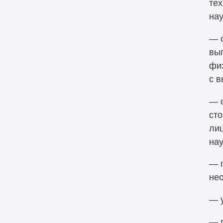
те
нау
— о
вы
физ
с 
— о
ст
лиц
нау
— п
не
— у
— п