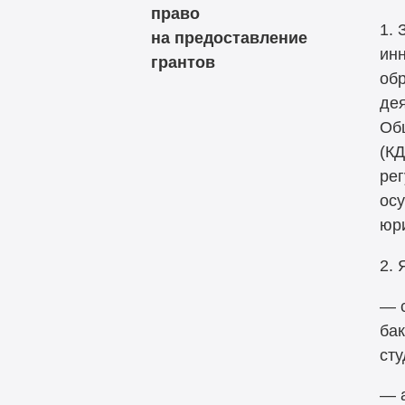
право
1. 
на предоставление
ин
грантов
обр
дея
Об
(КД
рег
осу
юри
2. 
— 
бак
сту
— а