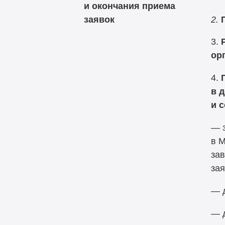
и окончания приема
2.
заявок
3.
ор
4.
в 
и 
— 
в М
зав
зая
— д
— 