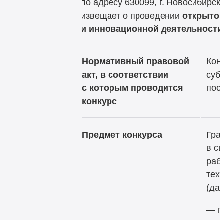
по адресу 630099, г. Новосибирс
извещает о проведении
открыто
и инновационной деятельност
Нормативный правовой
Кон
акт, в соответствии
суб
с которым проводится
по
конкурс
Предмет конкурса
Гра
в с
раб
тех
(да
— п