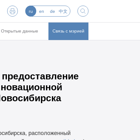
ru
en
de
中文
Открытые данные
Связь с мэрией
а предоставление
нновационной
Новосибирска
осибирска, расположенный