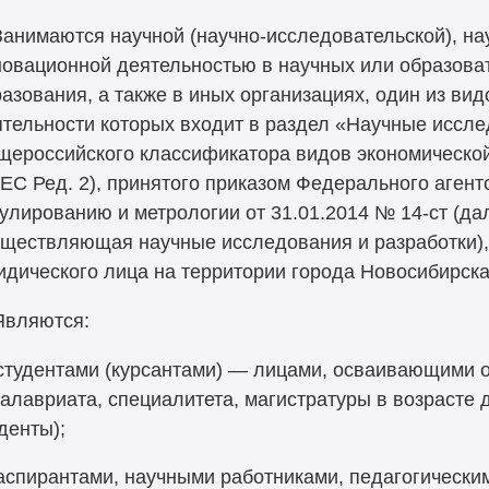
Занимаются научной (научно-исследовательской), на
новационной деятельностью в научных или образова
азования, а также в иных организациях, один из ви
тельности которых входит в раздел «Научные иссле
щероссийского классификатора видов экономическо
ЕС Ред. 2), принятого приказом Федерального агент
улированию и метрологии от 31.01.2014 №
14-ст
(да
ществляющая научные исследования и разработки),
дического лица на территории города Новосибирска
Являются:
студентами (курсантами) — лицами, осваивающими 
алавриата, специалитета, магистратуры в возрасте 
денты);
спирантами, научными работниками, педагогически