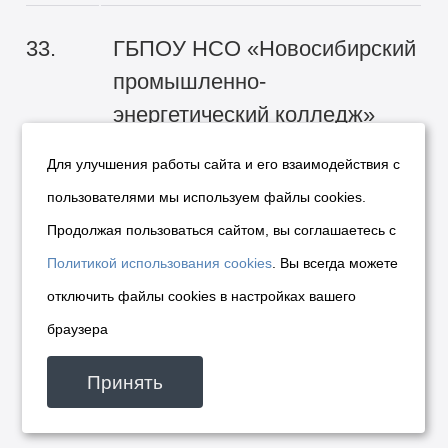
33.
ГБПОУ НСО «Новосибирский
промышленно-
энергетический колледж»
Для улучшения работы сайта и его взаимодействия с
Директор Затолокин Максим
пользователями мы используем файлы cookies.
Юрьевич
Продолжая пользоваться сайтом, вы соглашаетесь с
Политикой использования cookies
. Вы всегда можете
в номинации
«За стратегическое
отключить файлы cookies в настройках вашего
партнерство и подготовку кадров
браузера
для реального сектора экономики»
Принять
награждаются: