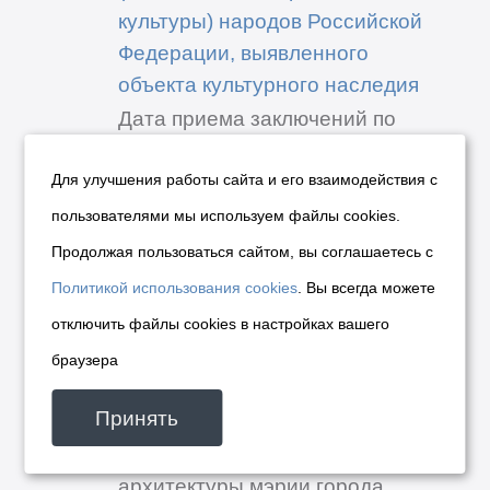
культуры) народов Российской
Федерации, выявленного
объекта культурного наследия
Дата приема заключений по
результатам независимой
антикоррупционной
Для улучшения работы сайта и его взаимодействия с
экспертизы: 03.08.2026
пользователями мы используем файлы cookies.
Дата окончания прием
Продолжая пользоваться сайтом, вы соглашаетесь с
заключений по результатам
Политикой использования cookies
. Вы всегда можете
независимой
отключить файлы cookies в настройках вашего
антикоррупционной
экспертизы: 10.08.2026
браузера
Разработчиком проекта
Принять
документа является
департамент строительства и
архитектуры мэрии города