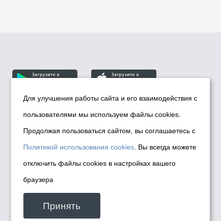
Для улучшения работы сайта и его взаимодействия с
пользователями мы используем файлы cookies.
© Департамент информационной политики мэрии
города Новосибирска, 2026
Продолжая пользоваться сайтом, вы соглашаетесь с
Политика использования Cookies
Политикой использования cookies
. Вы всегда можете
Политика по обработке персональных
отключить файлы cookies в настройках вашего
данных в информационных системах
браузера
мэрии города Новосибирска
Техническая поддержка сайта -
Принять
malinchukvl@mail.ru