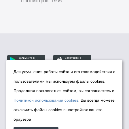
Просмотров: 1905
Для улучшения работы сайта и его взаимодействия с
пользователями мы используем файлы cookies.
© Департамент информационной политики мэрии
города Новосибирска, 2026
Продолжая пользоваться сайтом, вы соглашаетесь с
Политика использования Cookies
Политикой использования cookies
. Вы всегда можете
Политика по обработке персональных
отключить файлы cookies в настройках вашего
данных в информационных системах
браузера
мэрии города Новосибирска