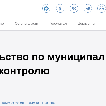
ске
Органы власти
Горожанам
Документы
ьство по муниципа
 контролю
ьному земельному контролю