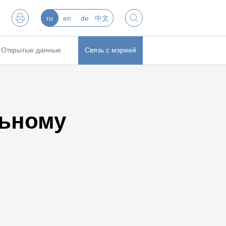
ru
en
de
中文
Открытые данные
Связь с мэрией
льному