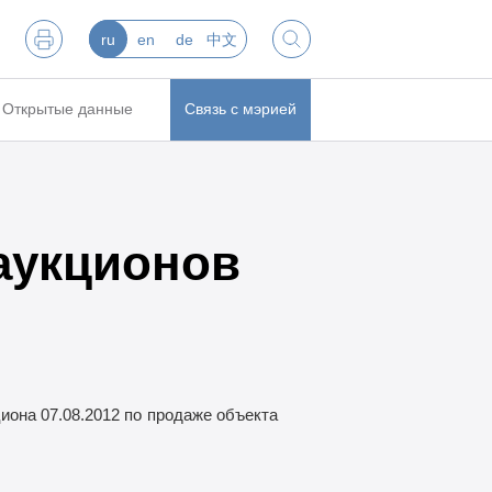
ru
en
de
中文
Открытые данные
Связь с мэрией
аукционов
она 07.08.2012 по
продаже объекта