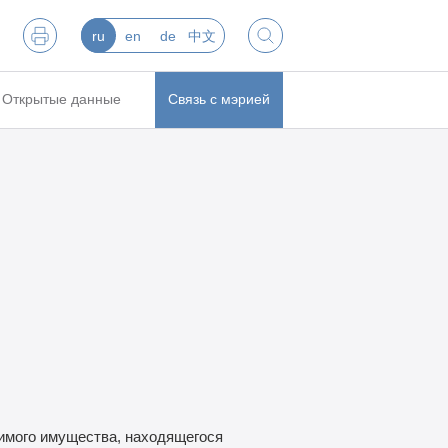
ru
en
de
中文
Открытые данные
Связь с мэрией
имого имущества, находящегося