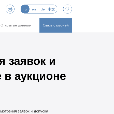
ru
en
de
中文
Открытые данные
Связь с мэрией
 заявок и
 в аукционе
мотрения заявок и
допуска