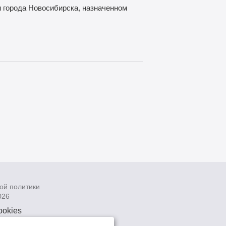
 города Новосибирска, назначенном
ой политики
026
ookies
рсональных