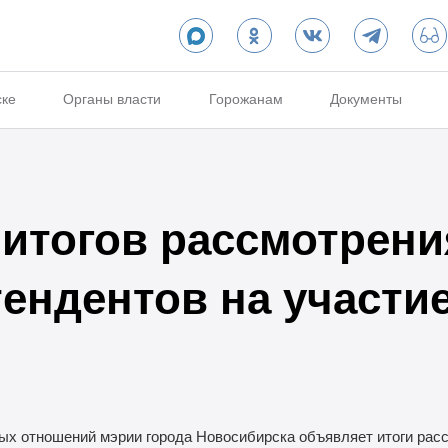
ске
Органы власти
Горожанам
Документы
итогов рассмотрения
ендентов на участие
х отношений мэрии города Новосибирска объявляет итоги расс