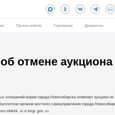
ске
Органы власти
Горожанам
Документы
об отмене аукциона
х отношений мэрии города Новосибирска отменяет аукцион по
бюллетене органов местного самоуправления города Новосибир
o-sibirsk. ru
и
torgi. gov.
ru