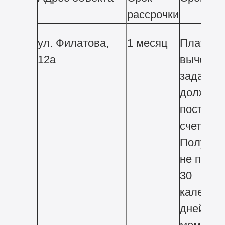
рассрочки
ул. Филатова,
1 месяц
Платеж 
12а
вычетом
задатка
должен
поступит
счет
Получат
не позд
30
календа
дней с