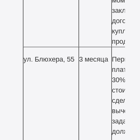
момента
заключе
договор
купли-
продажи
ул. Блюхера, 55
3 месяца
Первый
платеж 
30% от
стоимос
сделки з
вычетом
задатка
должен