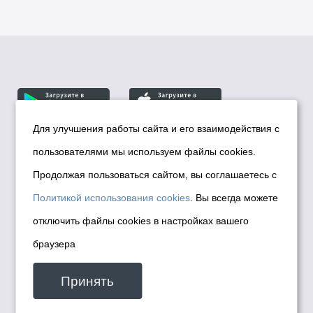
Для улучшения работы сайта и его взаимодействия с
пользователями мы используем файлы cookies.
© Департамент информационной политики мэрии
города Новосибирска, 2026
Продолжая пользоваться сайтом, вы соглашаетесь с
Политика использования Cookies
Политикой использования cookies
. Вы всегда можете
Политика по обработке персональных
отключить файлы cookies в настройках вашего
данных в информационных системах
браузера
мэрии города Новосибирска
Техническая поддержка сайта -
Принять
malinchukvl@mail.ru