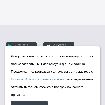
Для улучшения работы сайта и его взаимодействия с
пользователями мы используем файлы cookies.
© Департамент информационной политики мэрии
города Новосибирска, 2026
Продолжая пользоваться сайтом, вы соглашаетесь с
Политика использования Cookies
Политикой использования cookies
. Вы всегда можете
Политика по обработке персональных
отключить файлы cookies в настройках вашего
данных в информационных системах
браузера
мэрии города Новосибирска
Техническая поддержка сайта -