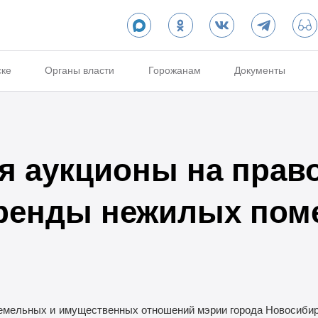
ске
Органы власти
Горожанам
Документы
 аукционы на прав
аренды нежилых пом
емельных и
имущественных отношений мэрии города Новосибир