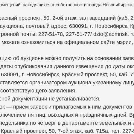
омещений, находящихся в
собственности города Новосибирска, 
ный проспект, 50, 2-ой этаж, зал заседаний (каб. 2
укциона, почтовый адрес: 630091, г. Новосибирск, К
ронной почты: 227-51-78, 227-51-77/ dzio@admnsk. r
 можете ознакомиться на официальном сайте мэрии,
цию об аукционе можно получить на основании зая
с даты опубликования данного извещения до даты ок
630091, г. Новосибирск, Красный проспект, 50, каб. 7
ставляется организатором аукциона указанному лицу
 соответствующего заявления.
сной документации не устанавливается.
вок — прием заявок и прилагаемых к ним документов
ключением пятниц, выходных и праздничных дней. Вр
понедельника по четверг в департаменте земельных 
расный проспект, 50, 7-ой этаж, каб. 715а, тел. 227-