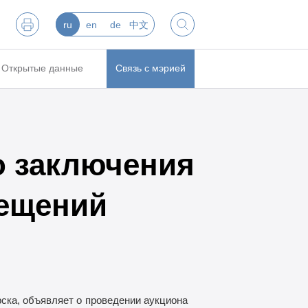
ru
en
de
中文
Открытые данные
Связь с мэрией
о заключения
ещений
ска, объявляет о
проведении аукциона