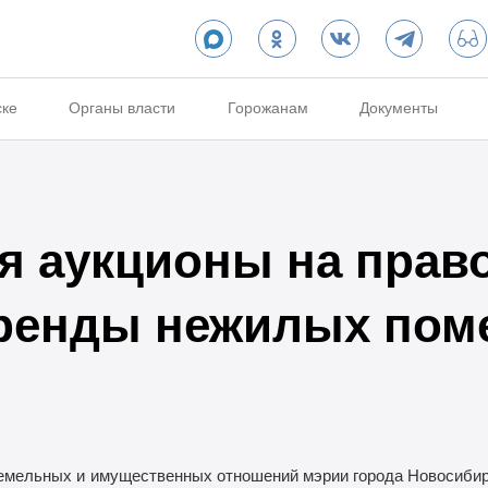
ске
Органы власти
Горожанам
Документы
 аукционы на прав
аренды нежилых пом
емельных и
имущественных отношений мэрии города Новосибир