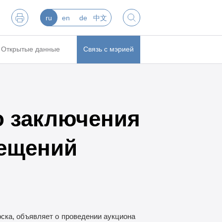
ru
en
de
中文
Открытые данные
Связь с мэрией
о заключения
ещений
ска, объявляет о
проведении аукциона