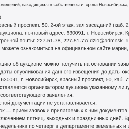
омещений, находящихся в
собственности города Новосибирска, 
0
ный проспект, 50, 2-ой этаж, зал заседаний (каб. 2
укциона, почтовый адрес: 630091, г. Новосибирск, К
ронной почты: 227-51-78, 227-51-77/ dzio@admnsk. r
 можете ознакомиться на официальном сайте мэрии,
цию об аукционе можно получить на основании зая
с даты опубликования данного извещения до даты ок
630091, г. Новосибирск, Красный проспект, 50, каб. 7
ставляется организатором аукциона указанному лицу
 соответствующего заявления.
сной документации не устанавливается.
вок — прием заявок и прилагаемых к ним документов
ключением пятниц, выходных и праздничных дней. Вр
понедельника по четверг в департаменте земельных 