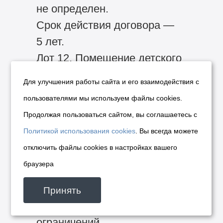
не определен.
Срок действия договора —
5 лет.
Лот 12. Помещение детского
клуба площадью 123,8 кв. м,
Для улучшения работы сайта и его взаимодействия с
расположенное в подвале 5-
пользователями мы используем файлы cookies.
этажного жилого дома
Продолжая пользоваться сайтом, вы соглашаетесь с
с подвалом по адресу: г.
Политикой использования cookies
. Вы всегда можете
Новосибирск, Ленинский
отключить файлы cookies в настройках вашего
район, ул. Геодезическая, 3.
браузера
Вид использования
арендуемого объекта
Принять
недвижимости: без
ограничений.