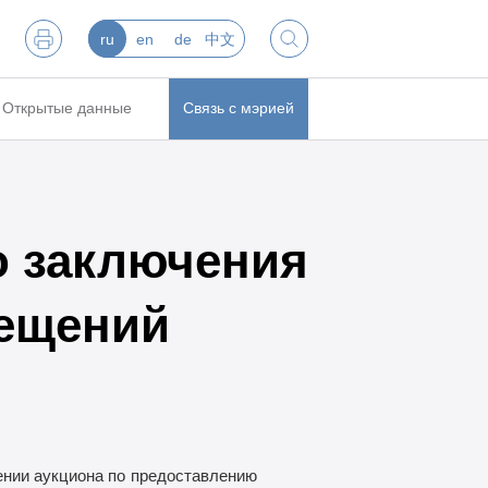
ru
en
de
中文
Открытые данные
Связь с мэрией
о заключения
ещений
нии аукциона по
предоставлению