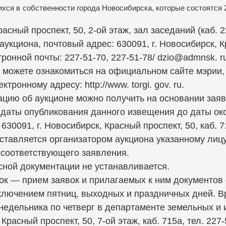
ихся в
собственности города Новосибирска, которые состоятся 2
ный проспект, 50, 2-ой этаж, зал заседаний (каб. 2
укциона, почтовый адрес: 630091, г. Новосибирск, К
ронной почты: 227-51-70, 227-51-78/ dzio@admnsk. r
 можете ознакомиться на официальном сайте мэрии,
лектронному адресу: http://www. torgi. gov. ru.
цию об аукционе можно получить на основании зая
с даты опубликования данного извещения до даты ок
630091, г. Новосибирск, Красный проспект, 50, каб. 7
ставляется организатором аукциона указанному лицу
 соответствующего заявления.
сной документации не устанавливается.
вок — прием заявок и прилагаемых к ним документов
ключением пятниц, выходных и праздничных дней. Вр
понедельника по четверг в департаменте земельных 
расный проспект, 50, 7-ой этаж, каб. 715а, тел. 227-