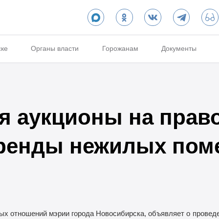
ске
Органы власти
Горожанам
Документы
 аукционы на прав
аренды нежилых пом
х отношений мэрии города Новосибирска, объявляет о
проведе