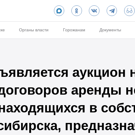
ске
Органы власти
Горожанам
Документы
бъявляется аукцион 
договоров аренды 
находящихся в собс
сибирска, предназн