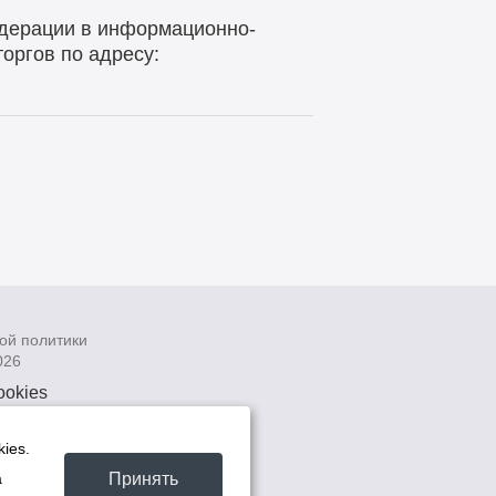
дерации в информационно-
оргов по адресу:
ой политики
026
ookies
рсональных
 системах
ies.
а
Принять
а
та -