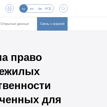
ru
en
de
中文
Открытые данные
Связь с мэрией
на право
нежилых
твенности
аченных для