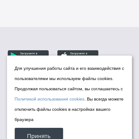
Для улучшения работы сайта и его взаимодействия с
пользователями мы используем файлы cookies.
© Департамент информационной политики мэрии
города Новосибирска, 2026
Продолжая пользоваться сайтом, вы соглашаетесь с
Политика использования Cookies
Политикой использования cookies
. Вы всегда можете
Политика по обработке персональных
отключить файлы cookies в настройках вашего
данных в информационных системах
браузера
мэрии города Новосибирска
Техническая поддержка сайта -
Принять
malinchukvl@mail.ru