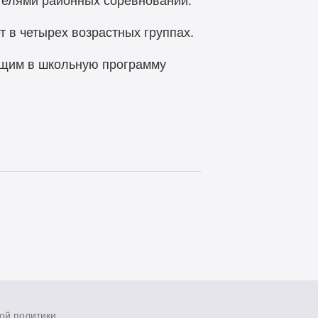
ителями районных соревнований.
 в четырех возрастных группах.
ящим в школьную программу
ой политики