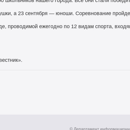
700 школьников нашего города. Все они стали побед
ушки, а 23 сентября — юноши. Соревнование пройдет
де, проводимой ежегодно по 12 видам спорта, вход
вестник».
© Департамент информационн