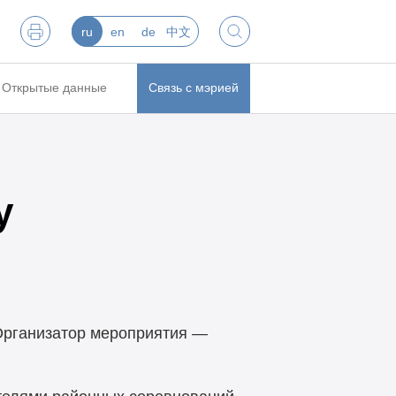
ru
en
de
中文
Открытые данные
Связь с мэрией
у
 Организатор мероприятия —