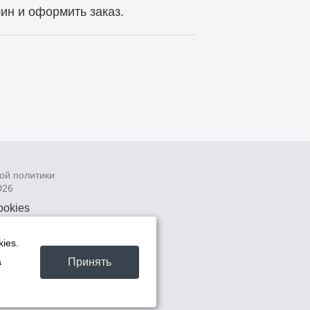
ин и оформить заказ.
ой политики
026
ookies
рсональных
 системах
ies.
а
Принять
а
та -