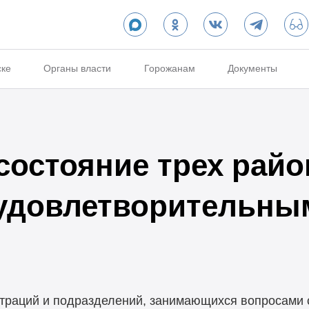
ске
Органы власти
Горожанам
Документы
состояние трех рай
еудовлетворительны
раций и подразделений, занимающихся вопросами с