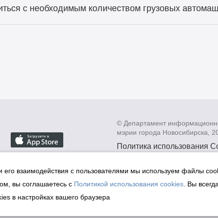
ться с необходимым количеством грузовых автомаш
© Департамент информационн
мэрии города Новосибирска, 2
Политика использования C
Политика по обработке пе
данных в информационных
и его взаимодействия с пользователями мы используем файлы cook
мэрии города Новосибирск
ом, вы соглашаетесь с
Политикой использования cookies
. Вы всегд
Техническая поддержка сай
ies в настройках вашего браузера
malinchukvl@mail.ru