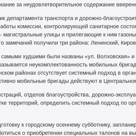
кание за неудовлетворительное содержание вверенн
ик департамента транспорта и дорожно-благоустрои
работы комиссии, контролирующей санитарное состо
 магистральные улицы и прилегающие к ним газоны
о замечаний получили три района: Ленинский, Киров
 самыми худшими были названы «ул. Волховская» и
сказывается неукомплектованность мобильных брига
нском районах отсутствует системный подход в орга
тивно мобильные бригады действуют в Центральном
страций, отделов благоустройства, дорожно-экспл
стке территорий, определить системный подход по о
готовку к городскому осеннему субботнику, заплани
отиться о приобретении специальных талонов на вы