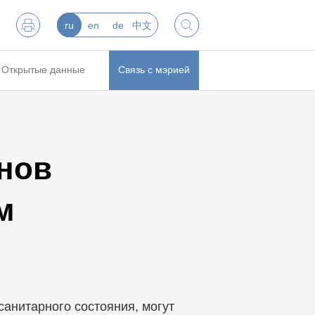
ru
en
de
中文
Открытые данные
Связь с мэрией
онов
м
анитарного состояния, могут