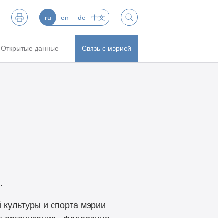
ru
en
de
中文
Открытые данные
Связь с мэрией
.
 культуры и спорта мэрии