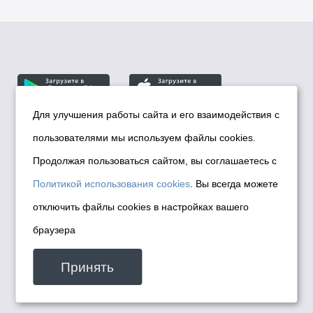
Для улучшения работы сайта и его взаимодействия с
пользователями мы используем файлы cookies.
© Департамент информационной политики мэрии
города Новосибирска, 2026
Продолжая пользоваться сайтом, вы соглашаетесь с
Политика использования Cookies
Политикой использования cookies
. Вы всегда можете
Политика по обработке персональных
отключить файлы cookies в настройках вашего
данных в информационных системах
браузера
мэрии города Новосибирска
Техническая поддержка сайта -
Принять
malinchukvl@mail.ru