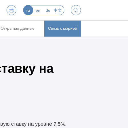
ru
en
de
中文
Открытые данные
Связь с мэрией
тавку на
вую ставку на уровне 7,5%.