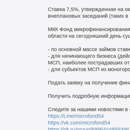
Ставка 7,5%, утвержденная на ок
внеплановых заседаний (таких в 
МКК Фонд микрофинансирования Н
области на сегодняшний день су
- по основной массе займов став
- для начинающего бизнеса (дей
МСП, наиболее пострадавших от 
- для субъектов МСП из моногор
Подать заявку на получение фи
Получить подробную информацию 
Следите за нашими новостями в 
https://t.me/microfond54
https://vk.com/microfond54
https://ok.ru/group/6886444859396