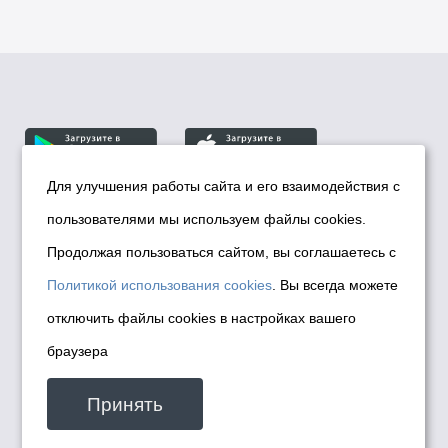
Для улучшения работы сайта и его взаимодействия с
пользователями мы используем файлы cookies.
© Департамент информационной политики мэрии
города Новосибирска, 2026
Продолжая пользоваться сайтом, вы соглашаетесь с
Политика использования Cookies
Политикой использования cookies
. Вы всегда можете
Политика по обработке персональных
отключить файлы cookies в настройках вашего
данных в информационных системах
браузера
мэрии города Новосибирска
Техническая поддержка сайта -
Принять
malinchukvl@mail.ru