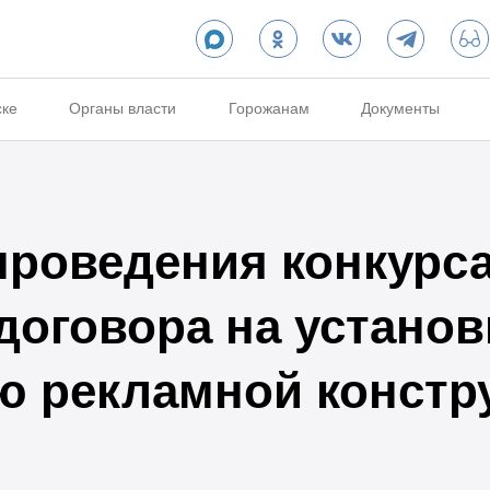
ске
Органы власти
Горожанам
Документы
проведения конкурса
договора на установ
ю рекламной констр