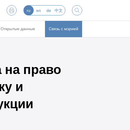
ru
en
de
中文
Открытые данные
Связь с мэрией
 на право
ку и
укции