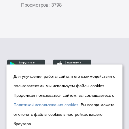
Просмотров: 3798
Для улучшения работы сайта и его взаимодействия с
пользователями мы используем файлы cookies.
© Департамент информационной политики мэрии
города Новосибирска, 2026
Продолжая пользоваться сайтом, вы соглашаетесь с
Политика использования Cookies
Политикой использования cookies
. Вы всегда можете
Политика по обработке персональных
отключить файлы cookies в настройках вашего
данных в информационных системах
браузера
мэрии города Новосибирска