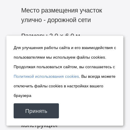
Место размещения участок
улично - дорожной сети
Размеры 3,0 × 6,0 м.
Для улучшения работы сайта и его взаимодействия с
Количество сторон 2
пользователями мы используем файлы cookies.
Размер задатка 31300 руб.
Продолжая пользоваться сайтом, вы соглашаетесь с
Политикой использования cookies
. Вы всегда можете
Цена договора 124891,2 руб.
отключить файлы cookies в настройках вашего
браузера
Лот № 22
Принять
Средство рекламная
конструкция