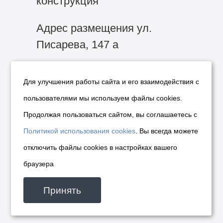
конструкция
Адрес размещения ул.
Писарева, 147 а
Место размещения павильон
Для улучшения работы сайта и его взаимодействия с
Размеры 0,65 × 2,6 м.
пользователями мы используем файлы cookies.
Продолжая пользоваться сайтом, вы соглашаетесь с
Количество сторон 1
Политикой использования cookies
. Вы всегда можете
отключить файлы cookies в настройках вашего
Размер задатка 700 руб.
браузера
Цена договора 2512,69 руб.
Принять
Лот № 23