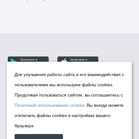
Для улучшения работы сайта и его взаимодействия с
пользователями мы используем файлы cookies.
© Департамент информационной политики мэрии
города Новосибирска, 2026
Продолжая пользоваться сайтом, вы соглашаетесь с
Политика использования Cookies
Политикой использования cookies
. Вы всегда можете
Политика по обработке персональных
отключить файлы cookies в настройках вашего
данных в информационных системах
браузера
мэрии города Новосибирска
Техническая поддержка сайта -