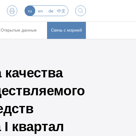
ru
en
de
中文
Открытые данные
Связь с мэрией
 качества
ществляемого
едств
I квартал