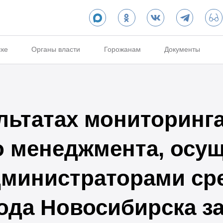
ске
Органы власти
Горожанам
Документы
льтатах мониторинга
 менеджмента, осу
министраторами ср
да Новосибирска за 