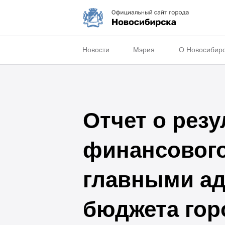
Новости
Мэрия
О Новосибир
Отчет о резу
финансового
главными ад
бюджета горо