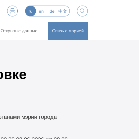
ru
en
de
中文
Открытые данные
Связь с мэрией
овке
рганами мэрии города