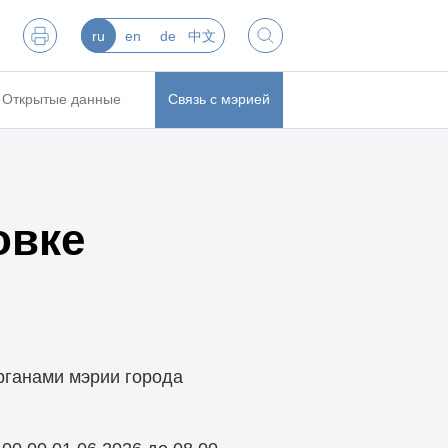
ru
en
de
中文
Открытые данные
Связь с мэрией
овке
рганами мэрии города