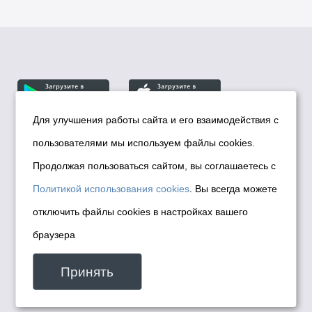
Для улучшения работы сайта и его взаимодействия с
пользователями мы используем файлы cookies.
© Департамент информационной политики мэрии
города Новосибирска, 2026
Продолжая пользоваться сайтом, вы соглашаетесь с
Политика использования Cookies
Политикой использования cookies
. Вы всегда можете
Политика по обработке персональных
отключить файлы cookies в настройках вашего
данных в информационных системах
браузера
мэрии города Новосибирска
Техническая поддержка сайта -
Принять
malinchukvl@mail.ru