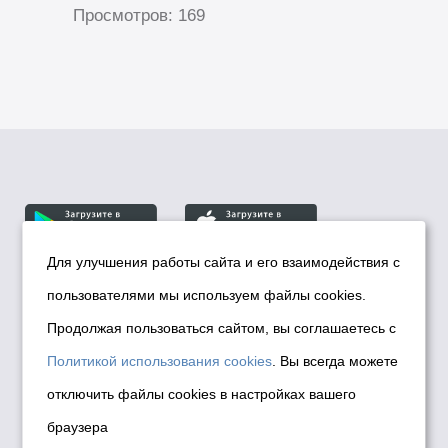
Просмотров: 169
Для улучшения работы сайта и его взаимодействия с
пользователями мы используем файлы cookies.
© Департамент информационной политики мэрии
города Новосибирска, 2026
Продолжая пользоваться сайтом, вы соглашаетесь с
Политика использования Cookies
Политикой использования cookies
. Вы всегда можете
Политика по обработке персональных
отключить файлы cookies в настройках вашего
данных в информационных системах
браузера
мэрии города Новосибирска