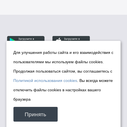
Для улучшения работы сайта и его взаимодействия с
пользователями мы используем файлы cookies.
© Департамент информационной политики мэрии
города Новосибирска, 2026
Продолжая пользоваться сайтом, вы соглашаетесь с
Политика использования Cookies
Политикой использования cookies
. Вы всегда можете
Политика по обработке персональных
отключить файлы cookies в настройках вашего
данных в информационных системах
браузера
мэрии города Новосибирска
Техническая поддержка сайта -
Принять
malinchukvl@mail.ru