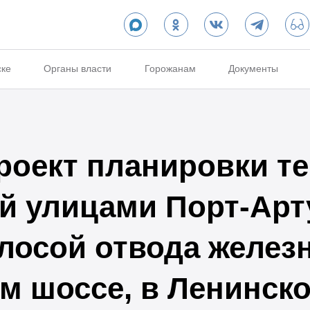
ске
Органы власти
Горожанам
Документы
роект планировки т
й улицами Порт-Арт
лосой отвода железн
м шоссе, в Ленинск