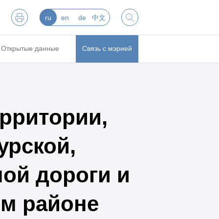
ru
en
de
中文
Открытые данные
Связь с мэрией
ерритории,
урской,
ой дороги и
ом районе