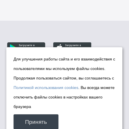
Для улучшения работы сайта и его взаимодействия с
пользователями мы используем файлы cookies.
© Департамент информационной политики мэрии
города Новосибирска, 2026
Продолжая пользоваться сайтом, вы соглашаетесь с
Политика использования Cookies
Политикой использования cookies
. Вы всегда можете
Политика по обработке персональных
отключить файлы cookies в настройках вашего
данных в информационных системах
браузера
мэрии города Новосибирска
Техническая поддержка сайта -
Принять
malinchukvl@mail.ru