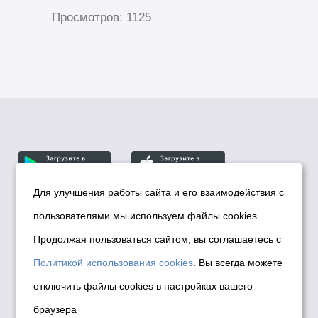
Просмотров: 1125
Для улучшения работы сайта и его взаимодействия с
пользователями мы используем файлы cookies.
© Департамент информационной политики мэрии
города Новосибирска, 2026
Продолжая пользоваться сайтом, вы соглашаетесь с
Политика использования Cookies
Политикой использования cookies
. Вы всегда можете
Политика по обработке персональных
отключить файлы cookies в настройках вашего
данных в информационных системах
браузера
мэрии города Новосибирска