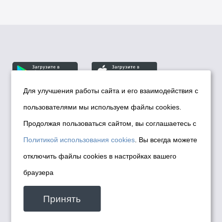
Для улучшения работы сайта и его взаимодействия с
пользователями мы используем файлы cookies.
© Департамент информационной политики мэрии
города Новосибирска, 2026
Продолжая пользоваться сайтом, вы соглашаетесь с
Политика использования Cookies
Политикой использования cookies
. Вы всегда можете
Политика по обработке персональных
отключить файлы cookies в настройках вашего
данных в информационных системах
браузера
мэрии города Новосибирска
Техническая поддержка сайта -
Принять
malinchukvl@mail.ru